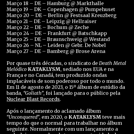
Março 18 – DE – Hamburg @ Markthalle
Março 19 – DK – Copenhagen @ Pumpehuset
Março 20 – DE – Berlin @ Festsaal Kreuzberg
Março 21 – DE – Leipzig @ Hellraiser
Março 22 – DE – Bochum @ Zeche
Março 24 – DE – Frankfurt @ Batschkapp
Março 25 – DE – Braunschweig @ Westand
Março 26 – NL – Leiden @ Gebr. De Nobel
Março 27 – DE – Bamberg @ Brose Arena
Por quase três décadas, o sindicato de
Death Metal
Melódico
KATAKLYSM
, sediado nos EUA e na
França e no Canadá, tem produzido ondas
implacáveis ​​de som poderoso por todo o mundo.
Em 11 de agosto de 2023, o 15º álbum de estúdio da
banda,
“Goliath”
, foi lançado para o público pela
Nuclear Blast Records
.
Após o lançamento do aclamado álbum
“Unconquered”
, em 2020, o
KATAKLYSM
teve mais
tempo do que o normal para trabalhar no álbum
seguinte. Normalmente com um lançamento a