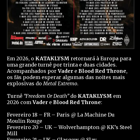
Em 2026, o
KATAKLYSM
retornará à Europa para
uma grande turnê por trinta e duas cidades.
Acompanhados por
Vader
e
Blood Red Throne
,
os fãs podem esperar algumas das noites mais
explosivas do
Metal Extremo
.
Turnê
“Freedom Or Death”
do
KATAKLYSM
em
2026 com
Vader
e
Blood Red Throne
:
Fevereiro 18 – FR – Paris @ La Machine Du
Moulin Rouge
Fevereiro 20 – UK – Wolverhampton @ KK’s Steel
Mill
Fevereiro 21 – UK – Glasgow @ Slay