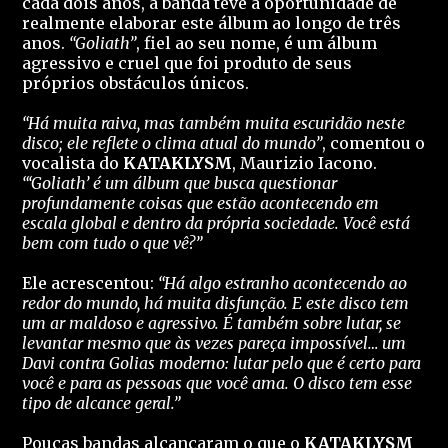
cada dois anos, a banda teve a oportunidade de
realmente elaborar este álbum ao longo de três
anos.
“Goliath”
, fiel ao seu nome, é um álbum
agressivo e cruel que foi produto de seus
próprios obstáculos únicos.
“Há muita raiva, mas também muita escuridão neste
disco; ele reflete o clima atual do mundo”
, comentou o
vocalista do
KATAKLYSM
, Maurizio Iacono.
“‘Goliath’ é um álbum que busca questionar
profundamente coisas que estão acontecendo em
escala global e dentro da própria sociedade. Você está
bem com tudo o que vê?”
Ele acrescentou:
“Há algo estranho acontecendo ao
redor do mundo, há muita disfunção. E este disco tem
um ar maldoso e agressivo. É também sobre lutar, se
levantar mesmo que às vezes pareça impossível… um
Davi contra Golias moderno: lutar pelo que é certo para
você e para as pessoas que você ama. O disco tem esse
tipo de alcance geral.”
Poucas bandas alcançaram o que o
KATAKLYSM