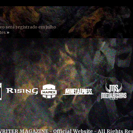
o será registrado em julho
tes
»
ITER MAGAZINE - Official Website - All Rights Re