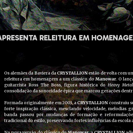
 APRESENTA RELEITURA EM HOMENA
Os alemães da Baviera da
CRYSTALLION
estão de volta com 
releitura em homenagem a um clássico do
Manowar
. O lan
guitarrista
Ross The Boss
, figura histórica do
Heavy Meta
consolidação da sonoridade épica que marcou gerações dentr
Formada originalmente em 2003, a
CRYSTALLION
construiu s
forte inspiração clássica, mesclando velocidade, melodias g
banda passou por mudanças de formação e reformulações 
tradicional do estilo, preservando fortes influências da escol
Na nova versão do clássico do
Manowar
, a
CRYSTALLION
adi