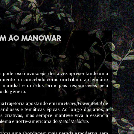
GEM AO MANOWAR
um poderoso novo
single
, desta vez apresentando uma
çamento foi concebido como um tributo ao lendário
l
mundial e um dos principais responsáveis pela
o do gênero.
ua trajetória apostando em um
Heavy
/
Power Metal
de
randiosas e temáticas épicas. Ao longo dos anos, a
criativas, mas sempre manteve viva a essência
a alemã e norte-americana do
Metal Melódico
.
ciona uma abordagem mais pesada e moderna, sem